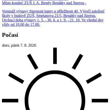
Místo konání:
ZUŠ J. A. Bendy Benátky nad Jizerou -
Vernisáž výstavy Slavnosti barev u příležitosti 40. Výročí založení
školy v budově ZUŠ, Smetanova 21/5, Benátky nad Jizerou.
Otvírací doba výstavy 1. 5. - 30. 6. a 1. 9. - 21. 10. Ve všední dny
vždy od 10.00 do 17.00.
Počasí
dnes, pátek 7. 8. 2026