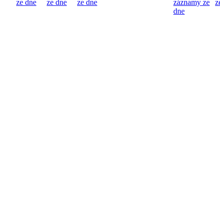
ze dne
ze dne
ze dne
záznamy ze
z
dne