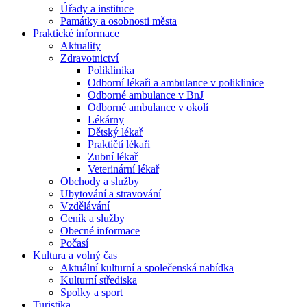
Úřady a instituce
Památky a osobnosti města
Praktické informace
Aktuality
Zdravotnictví
Poliklinika
Odborní lékaři a ambulance v poliklinice
Odborné ambulance v BnJ
Odborné ambulance v okolí
Lékárny
Dětský lékař
Praktičtí lékaři
Zubní lékař
Veterinární lékař
Obchody a služby
Ubytování a stravování
Vzdělávání
Ceník a služby
Obecné informace
Počasí
Kultura a volný čas
Aktuální kulturní a společenská nabídka
Kulturní střediska
Spolky a sport
Turistika