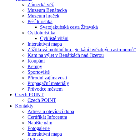
Zámecká věž
Muzeum Benátecka
Muzeum hraček
Pěší turistika
Svatojakubská cesta Žitavská
Cykloturistika
Cyklisté vítáni
Interaktivní mapa
Zážitková mobilní hra „Setkání hvězdných astronomů“
Kam na výlet v Benátkách nad Jizerou
Koupání
Kempy
Sportoviště
Přírodní zajímavosti
Propagační materiály
Průvodce městem
Czech POINT
Czech POINT
Kontakty
Adresa a otevírací doba
Certifikát Infocentra
Napište nám
Fotogalerie
Interaktivní mapa
Odkazy