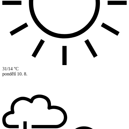
31/14 °C
pondělí
10. 8.