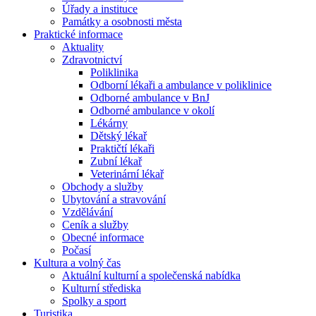
Úřady a instituce
Památky a osobnosti města
Praktické informace
Aktuality
Zdravotnictví
Poliklinika
Odborní lékaři a ambulance v poliklinice
Odborné ambulance v BnJ
Odborné ambulance v okolí
Lékárny
Dětský lékař
Praktičtí lékaři
Zubní lékař
Veterinární lékař
Obchody a služby
Ubytování a stravování
Vzdělávání
Ceník a služby
Obecné informace
Počasí
Kultura a volný čas
Aktuální kulturní a společenská nabídka
Kulturní střediska
Spolky a sport
Turistika