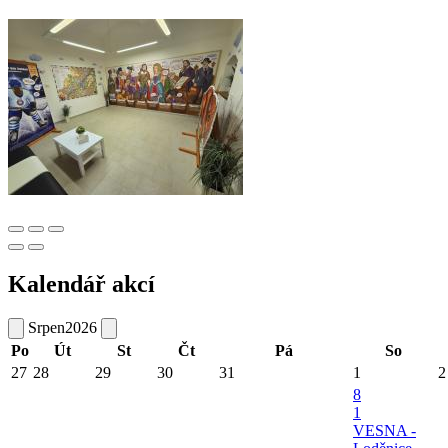
Kalendář akcí
Srpen
2026
Po
Út
St
Čt
Pá
So
27
28
29
30
31
1
2
8
1
VESNA -