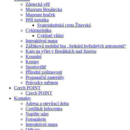
Zámecká věž
Muzeum Benátecka
Muzeum hraček
Pěší turistika
Svatojakubská cesta Žitavská
Cykloturistika
Cyklisté vítáni
Interaktivní mapa
Zážitková mobilní hra „Setkání hvězdných astronomů“
Kam na výlet v Benátkách nad Jizerou
Koupání
Kempy
Sportoviště
Přírodní zajímavosti
Propagační materiály
Průvodce městem
Czech POINT
Czech POINT
Kontakty
Adresa a otevírací doba
Certifikát Infocentra
Napište nám
Fotogalerie
Interaktivní mapa
Odkazy