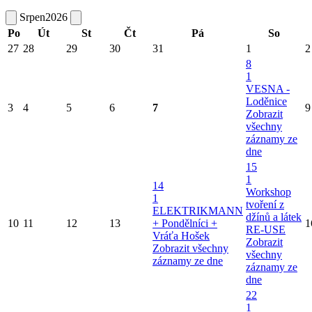
Srpen
2026
Po
Út
St
Čt
Pá
So
27
28
29
30
31
1
2
8
1
VESNA -
Loděnice
3
4
5
6
7
9
Zobrazit
všechny
záznamy ze
dne
15
1
14
Workshop
1
tvoření z
ELEKTRIKMANN
džínů a látek
10
11
12
13
+ Pondělníci +
1
RE-USE
Vráťa Hošek
Zobrazit
Zobrazit všechny
všechny
záznamy ze dne
záznamy ze
dne
22
1