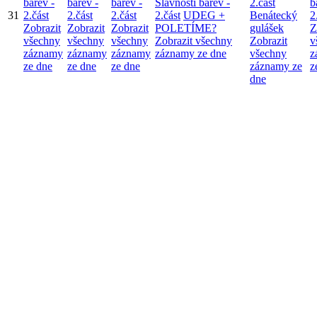
barev -
barev -
barev -
Slavnosti barev -
2.část
b
31
2.část
2.část
2.část
2.část
UDEG +
Benátecký
2
Zobrazit
Zobrazit
Zobrazit
POLETÍME?
gulášek
Z
všechny
všechny
všechny
Zobrazit všechny
Zobrazit
v
záznamy
záznamy
záznamy
záznamy ze dne
všechny
z
ze dne
ze dne
ze dne
záznamy ze
z
dne