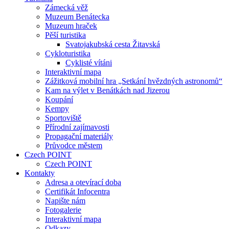
Zámecká věž
Muzeum Benátecka
Muzeum hraček
Pěší turistika
Svatojakubská cesta Žitavská
Cykloturistika
Cyklisté vítáni
Interaktivní mapa
Zážitková mobilní hra „Setkání hvězdných astronomů“
Kam na výlet v Benátkách nad Jizerou
Koupání
Kempy
Sportoviště
Přírodní zajímavosti
Propagační materiály
Průvodce městem
Czech POINT
Czech POINT
Kontakty
Adresa a otevírací doba
Certifikát Infocentra
Napište nám
Fotogalerie
Interaktivní mapa
Odkazy