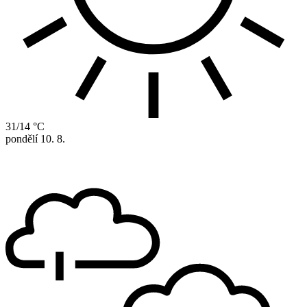
31/14 °C
pondělí
10. 8.