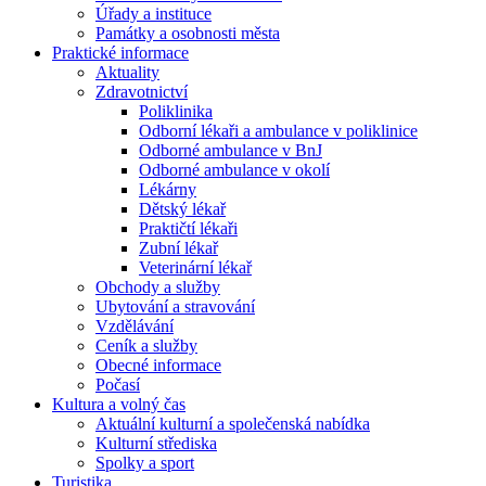
Úřady a instituce
Památky a osobnosti města
Praktické informace
Aktuality
Zdravotnictví
Poliklinika
Odborní lékaři a ambulance v poliklinice
Odborné ambulance v BnJ
Odborné ambulance v okolí
Lékárny
Dětský lékař
Praktičtí lékaři
Zubní lékař
Veterinární lékař
Obchody a služby
Ubytování a stravování
Vzdělávání
Ceník a služby
Obecné informace
Počasí
Kultura a volný čas
Aktuální kulturní a společenská nabídka
Kulturní střediska
Spolky a sport
Turistika