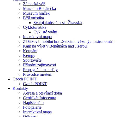
Zámecká věž
Muzeum Benátecka
Muzeum hraček
Pěší turistika
Svatojakubská cesta Žitavská
Cykloturistika
Cyklisté vítáni
Interaktivní mapa
Zážitková mobilní hra „Setkání hvězdných astronomů“
Kam na výlet v Benátkách nad Jizerou
Koupání
Kempy
Sportoviště
Přírodní zajímavosti
Propagační materiály
Průvodce městem
Czech POINT
Czech POINT
Kontakty
Adresa a otevírací doba
Certifikát Infocentra
Napište nám
Fotogalerie
Interaktivní mapa
Odkazy