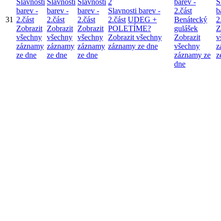
Slavnosti
Slavnosti
Slavnosti
2
barev -
S
barev -
barev -
barev -
Slavnosti barev -
2.část
b
31
2.část
2.část
2.část
2.část
UDEG +
Benátecký
2
Zobrazit
Zobrazit
Zobrazit
POLETÍME?
gulášek
Z
všechny
všechny
všechny
Zobrazit všechny
Zobrazit
v
záznamy
záznamy
záznamy
záznamy ze dne
všechny
z
ze dne
ze dne
ze dne
záznamy ze
z
dne