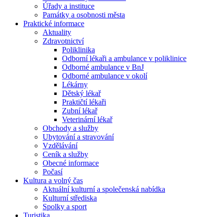
Úřady a instituce
Památky a osobnosti města
Praktické informace
Aktuality
Zdravotnictví
Poliklinika
Odborní lékaři a ambulance v poliklinice
Odborné ambulance v BnJ
Odborné ambulance v okolí
Lékárny
Dětský lékař
Praktičtí lékaři
Zubní lékař
Veterinární lékař
Obchody a služby
Ubytování a stravování
Vzdělávání
Ceník a služby
Obecné informace
Počasí
Kultura a volný čas
Aktuální kulturní a společenská nabídka
Kulturní střediska
Spolky a sport
Turistika