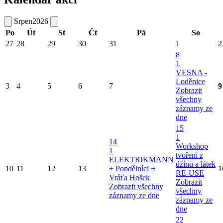
Srpen
2026
Po
Út
St
Čt
Pá
So
27
28
29
30
31
1
2
8
1
VESNA -
Loděnice
3
4
5
6
7
9
Zobrazit
všechny
záznamy ze
dne
15
1
14
Workshop
1
tvoření z
ELEKTRIKMANN
džínů a látek
10
11
12
13
+ Pondělníci +
1
RE-USE
Vráťa Hošek
Zobrazit
Zobrazit všechny
všechny
záznamy ze dne
záznamy ze
dne
22