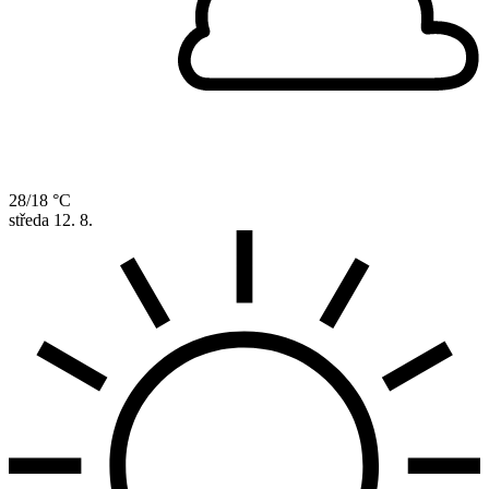
28/18 °C
středa
12. 8.