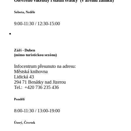
Otevřeno víkendy i státní svátky (v areálu zámku)
Sobota, Neděle
9:00-11:30 / 12:30-15:00
Září - Duben
(mimo turistickou sezónu)
Infocentrum přesunuto na adresu:
Městská knihovna
Lidická 43
294 71 Benátky nad Jizerou
Tel.: +420 736 235 436
Pondělí
8:00-11:30 / 13:00-19:00
Úterý, Čtvrtek