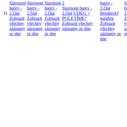
Slavnosti
Slavnosti
Slavnosti
2
barev -
S
barev -
barev -
barev -
Slavnosti barev -
2.část
b
31
2.část
2.část
2.část
2.část
UDEG +
Benátecký
2
Zobrazit
Zobrazit
Zobrazit
POLETÍME?
gulášek
Z
všechny
všechny
všechny
Zobrazit všechny
Zobrazit
v
záznamy
záznamy
záznamy
záznamy ze dne
všechny
z
ze dne
ze dne
ze dne
záznamy ze
z
dne