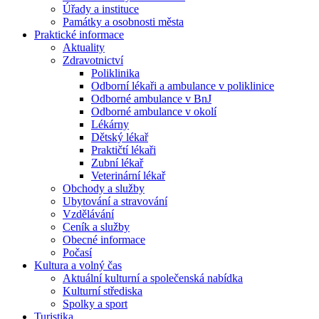
Úřady a instituce
Památky a osobnosti města
Praktické informace
Aktuality
Zdravotnictví
Poliklinika
Odborní lékaři a ambulance v poliklinice
Odborné ambulance v BnJ
Odborné ambulance v okolí
Lékárny
Dětský lékař
Praktičtí lékaři
Zubní lékař
Veterinární lékař
Obchody a služby
Ubytování a stravování
Vzdělávání
Ceník a služby
Obecné informace
Počasí
Kultura a volný čas
Aktuální kulturní a společenská nabídka
Kulturní střediska
Spolky a sport
Turistika