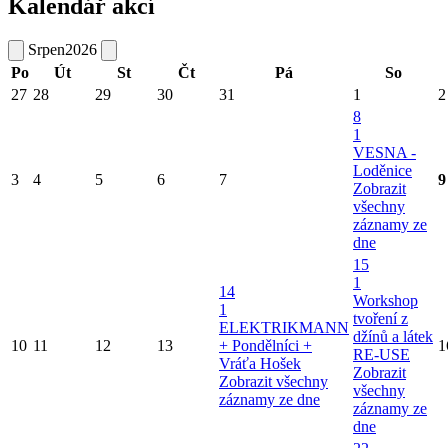
Kalendář akcí
Srpen
2026
Po
Út
St
Čt
Pá
So
27
28
29
30
31
1
2
8
1
VESNA -
Loděnice
3
4
5
6
7
9
Zobrazit
všechny
záznamy ze
dne
15
1
14
Workshop
1
tvoření z
ELEKTRIKMANN
džínů a látek
10
11
12
13
+ Pondělníci +
1
RE-USE
Vráťa Hošek
Zobrazit
Zobrazit všechny
všechny
záznamy ze dne
záznamy ze
dne