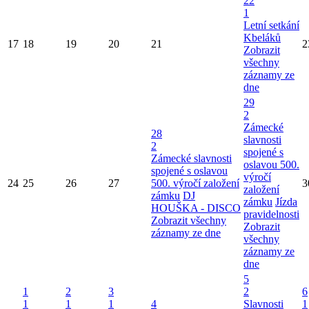
22
1
Letní setkání
Kbeláků
17
18
19
20
21
2
Zobrazit
všechny
záznamy ze
dne
29
2
Zámecké
28
slavnosti
2
spojené s
Zámecké slavnosti
oslavou 500.
spojené s oslavou
výročí
24
25
26
27
500. výročí založení
3
založení
zámku
DJ
zámku
Jízda
HOUŠKA - DISCO
pravidelnosti
Zobrazit všechny
Zobrazit
záznamy ze dne
všechny
záznamy ze
dne
5
1
2
3
2
6
1
1
1
4
Slavnosti
1