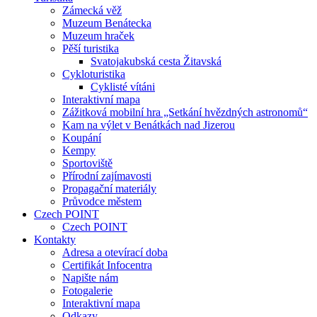
Zámecká věž
Muzeum Benátecka
Muzeum hraček
Pěší turistika
Svatojakubská cesta Žitavská
Cykloturistika
Cyklisté vítáni
Interaktivní mapa
Zážitková mobilní hra „Setkání hvězdných astronomů“
Kam na výlet v Benátkách nad Jizerou
Koupání
Kempy
Sportoviště
Přírodní zajímavosti
Propagační materiály
Průvodce městem
Czech POINT
Czech POINT
Kontakty
Adresa a otevírací doba
Certifikát Infocentra
Napište nám
Fotogalerie
Interaktivní mapa
Odkazy