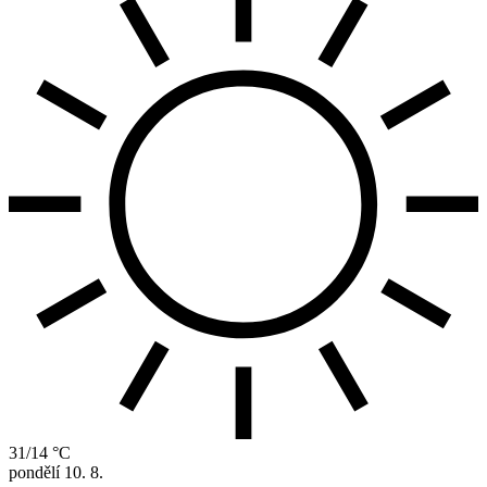
31/14 °C
pondělí
10. 8.