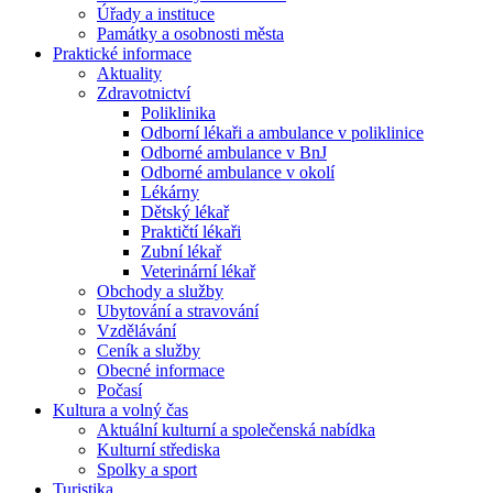
Úřady a instituce
Památky a osobnosti města
Praktické informace
Aktuality
Zdravotnictví
Poliklinika
Odborní lékaři a ambulance v poliklinice
Odborné ambulance v BnJ
Odborné ambulance v okolí
Lékárny
Dětský lékař
Praktičtí lékaři
Zubní lékař
Veterinární lékař
Obchody a služby
Ubytování a stravování
Vzdělávání
Ceník a služby
Obecné informace
Počasí
Kultura a volný čas
Aktuální kulturní a společenská nabídka
Kulturní střediska
Spolky a sport
Turistika