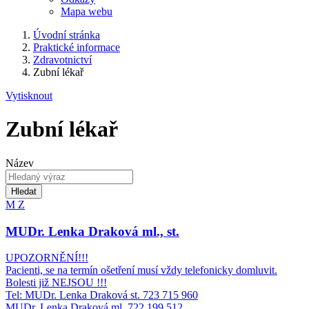
Mapa webu
Úvodní stránka
Praktické informace
Zdravotnictví
Zubní lékař
Vytisknout
Zubní lékař
Název
Hledat
M
Z
MUDr. Lenka Draková ml., st.
UPOZORNĚNÍ!!!
Pacienti, se na termín ošetření musí vždy telefonicky domluvit.
Bolesti již NEJSOU !!!
Tel: MUDr. Lenka Draková st. 723 715 960
MUDr. Lenka Draková ml. 722 199 512