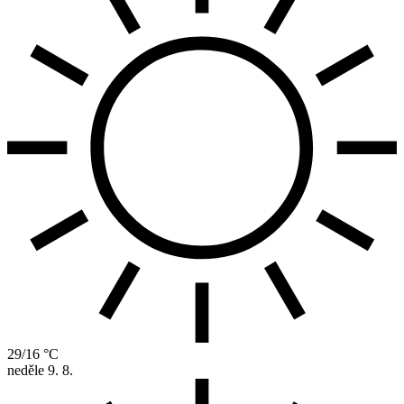
29/16 °C
neděle
9. 8.