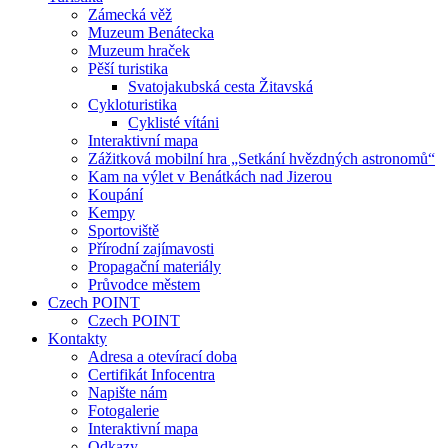
Zámecká věž
Muzeum Benátecka
Muzeum hraček
Pěší turistika
Svatojakubská cesta Žitavská
Cykloturistika
Cyklisté vítáni
Interaktivní mapa
Zážitková mobilní hra „Setkání hvězdných astronomů“
Kam na výlet v Benátkách nad Jizerou
Koupání
Kempy
Sportoviště
Přírodní zajímavosti
Propagační materiály
Průvodce městem
Czech POINT
Czech POINT
Kontakty
Adresa a otevírací doba
Certifikát Infocentra
Napište nám
Fotogalerie
Interaktivní mapa
Odkazy