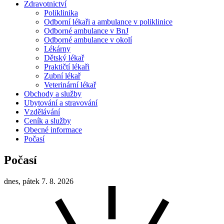
Zdravotnictví
Poliklinika
Odborní lékaři a ambulance v poliklinice
Odborné ambulance v BnJ
Odborné ambulance v okolí
Lékárny
Dětský lékař
Praktičtí lékaři
Zubní lékař
Veterinární lékař
Obchody a služby
Ubytování a stravování
Vzdělávání
Ceník a služby
Obecné informace
Počasí
Počasí
dnes, pátek 7. 8. 2026