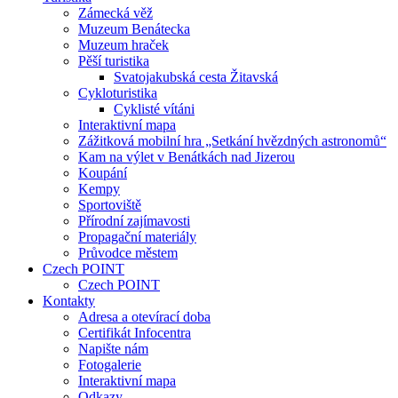
Zámecká věž
Muzeum Benátecka
Muzeum hraček
Pěší turistika
Svatojakubská cesta Žitavská
Cykloturistika
Cyklisté vítáni
Interaktivní mapa
Zážitková mobilní hra „Setkání hvězdných astronomů“
Kam na výlet v Benátkách nad Jizerou
Koupání
Kempy
Sportoviště
Přírodní zajímavosti
Propagační materiály
Průvodce městem
Czech POINT
Czech POINT
Kontakty
Adresa a otevírací doba
Certifikát Infocentra
Napište nám
Fotogalerie
Interaktivní mapa
Odkazy