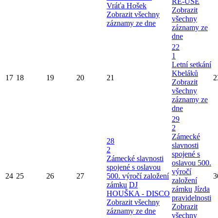
RE-USE
Vráťa Hošek
Zobrazit
Zobrazit všechny
všechny
záznamy ze dne
záznamy ze
dne
22
1
Letní setkání
Kbeláků
17
18
19
20
21
2
Zobrazit
všechny
záznamy ze
dne
29
2
Zámecké
28
slavnosti
2
spojené s
Zámecké slavnosti
oslavou 500.
spojené s oslavou
výročí
24
25
26
27
500. výročí založení
3
založení
zámku
DJ
zámku
Jízda
HOUŠKA - DISCO
pravidelnosti
Zobrazit všechny
Zobrazit
záznamy ze dne
všechny