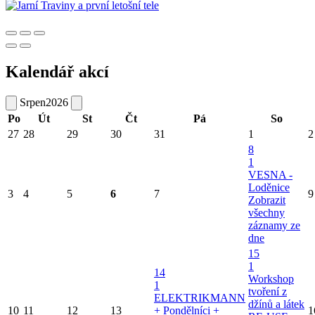
Kalendář akcí
Srpen
2026
Po
Út
St
Čt
Pá
So
27
28
29
30
31
1
2
8
1
VESNA -
Loděnice
3
4
5
6
7
9
Zobrazit
všechny
záznamy ze
dne
15
1
14
Workshop
1
tvoření z
ELEKTRIKMANN
džínů a látek
10
11
12
13
+ Pondělníci +
1