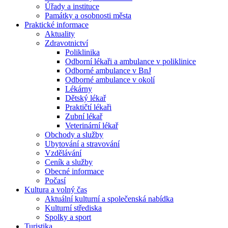
Úřady a instituce
Památky a osobnosti města
Praktické informace
Aktuality
Zdravotnictví
Poliklinika
Odborní lékaři a ambulance v poliklinice
Odborné ambulance v BnJ
Odborné ambulance v okolí
Lékárny
Dětský lékař
Praktičtí lékaři
Zubní lékař
Veterinární lékař
Obchody a služby
Ubytování a stravování
Vzdělávání
Ceník a služby
Obecné informace
Počasí
Kultura a volný čas
Aktuální kulturní a společenská nabídka
Kulturní střediska
Spolky a sport
Turistika