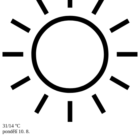
31/14 °C
pondělí
10. 8.