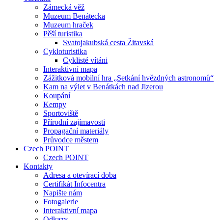
Zámecká věž
Muzeum Benátecka
Muzeum hraček
Pěší turistika
Svatojakubská cesta Žitavská
Cykloturistika
Cyklisté vítáni
Interaktivní mapa
Zážitková mobilní hra „Setkání hvězdných astronomů“
Kam na výlet v Benátkách nad Jizerou
Koupání
Kempy
Sportoviště
Přírodní zajímavosti
Propagační materiály
Průvodce městem
Czech POINT
Czech POINT
Kontakty
Adresa a otevírací doba
Certifikát Infocentra
Napište nám
Fotogalerie
Interaktivní mapa
Odkazy