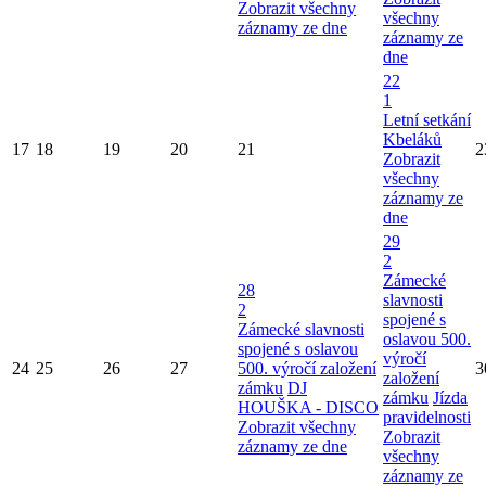
Zobrazit všechny
všechny
záznamy ze dne
záznamy ze
dne
22
1
Letní setkání
Kbeláků
17
18
19
20
21
2
Zobrazit
všechny
záznamy ze
dne
29
2
Zámecké
28
slavnosti
2
spojené s
Zámecké slavnosti
oslavou 500.
spojené s oslavou
výročí
24
25
26
27
500. výročí založení
3
založení
zámku
DJ
zámku
Jízda
HOUŠKA - DISCO
pravidelnosti
Zobrazit všechny
Zobrazit
záznamy ze dne
všechny
záznamy ze