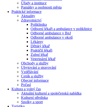
Úřady a instituce
Památky a osobnosti města
Praktické informace
Aktuality
Zdravotnictví
Poliklinika
Odborní lékaři a ambulance v poliklinice
Odborné ambulance v BnJ
Odborné ambulance v okolí
Lékárny
Dětský lékař
Praktičtí lékaři
Zubní lékař
Veterinární lékař
Obchody a služby
Ubytování a stravování
Vzdělávání
Ceník a služby
Obecné informace
Počasí
Kultura a volný čas
Aktuální kulturní a společenská nabídka
Kulturní střediska
Spolky a sport
Turistika