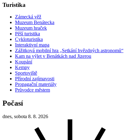
Turistika
Zámecká věž
Muzeum Benátecka
Muzeum hraček
Pěší turistika
Cykloturistika
Interaktivní mapa
Zážitková mobilní hra „Setkání hvězdných astronomů“
Kam na výlet v Benátkách nad Jizerou
Koupání
Kempy
Sportoviště
Přírodní zajímavosti
Propagační materiály
Průvodce městem
Počasí
dnes, sobota 8. 8. 2026