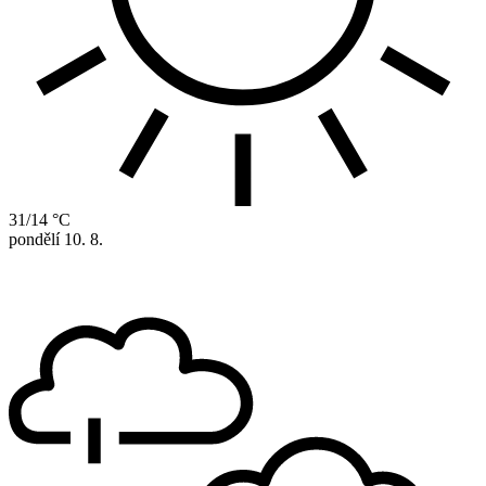
31/14 °C
pondělí
10. 8.