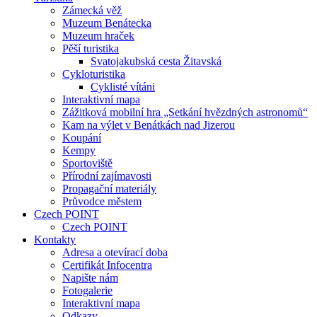
Zámecká věž
Muzeum Benátecka
Muzeum hraček
Pěší turistika
Svatojakubská cesta Žitavská
Cykloturistika
Cyklisté vítáni
Interaktivní mapa
Zážitková mobilní hra „Setkání hvězdných astronomů“
Kam na výlet v Benátkách nad Jizerou
Koupání
Kempy
Sportoviště
Přírodní zajímavosti
Propagační materiály
Průvodce městem
Czech POINT
Czech POINT
Kontakty
Adresa a otevírací doba
Certifikát Infocentra
Napište nám
Fotogalerie
Interaktivní mapa
Odkazy