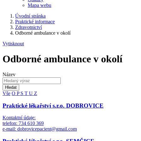
Mapa webu
Úvodní stránka
Praktické informace
Zdravotnictví
Odborné ambulance v okolí
Vytisknout
Odborné ambulance v okolí
Název
Hledat
Vše
O
P
S
T
U
Z
Praktické lékařství s.r.o. DOBROVICE
Kontaktní údaje:
telefon: 734 610 369
e-mail: dobrovicepacient@gmail.com