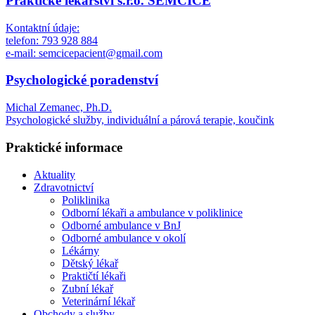
Praktické lékařství s.r.o. SEMČICE
Kontaktní údaje:
telefon: 793 928 884
e-mail: semcicepacient@gmail.com
Psychologické poradenství
Michal Zemanec, Ph.D.
Psychologické služby, individuální a párová terapie, koučink
Praktické informace
Aktuality
Zdravotnictví
Poliklinika
Odborní lékaři a ambulance v poliklinice
Odborné ambulance v BnJ
Odborné ambulance v okolí
Lékárny
Dětský lékař
Praktičtí lékaři
Zubní lékař
Veterinární lékař
Obchody a služby