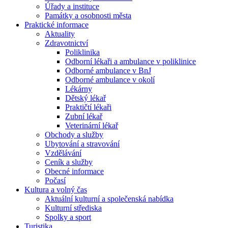
Úřady a instituce
Památky a osobnosti města
Praktické informace
Aktuality
Zdravotnictví
Poliklinika
Odborní lékaři a ambulance v poliklinice
Odborné ambulance v BnJ
Odborné ambulance v okolí
Lékárny
Dětský lékař
Praktičtí lékaři
Zubní lékař
Veterinární lékař
Obchody a služby
Ubytování a stravování
Vzdělávání
Ceník a služby
Obecné informace
Počasí
Kultura a volný čas
Aktuální kulturní a společenská nabídka
Kulturní střediska
Spolky a sport
Turistika